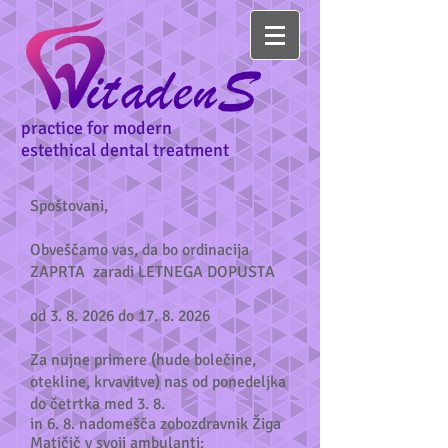
practice for modern
estethical dental treatment
Spoštovani,
Obveščamo vas, da bo ordinacija
ZAPRTA zaradi LETNEGA DOPUSTA
od 3. 8. 2026 do
17. 8. 2026
Za nujne primere (hude bolečine,
otekline, krvavitve) nas od ponedeljka
do četrtka med 3. 8.
in 6. 8. nadomešča zobozdravnik Žiga
Matičič v svoji ambulanti: ​