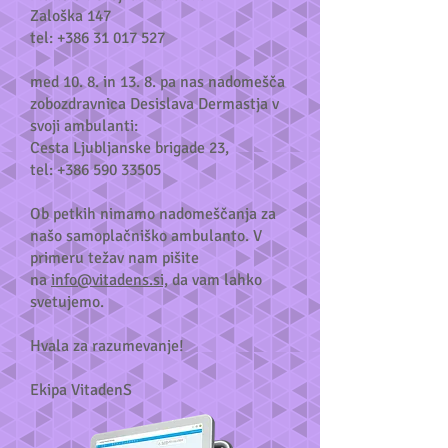
Zaloška 147
tel:
+386 31 017 527
med 10. 8. in 13. 8. pa nas nadomešča
zobozdravnica Desislava Dermastja v
svoji ambulanti: ​
Cesta Ljubljanske brigade 23,
tel:
+386 590 33505
Ob petkih nimamo nadomeščanja za
našo samoplačniško ambulanto. V
primeru težav nam pišite
na
info@vitadens.si,
da vam lahko
svetujemo.
Hvala za razumevanje!
Ekipa VitadenS