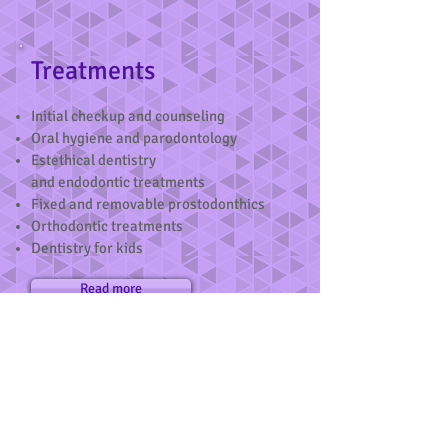
Treatments
​Initial checkup and counseling
​Oral hygiene and parodontology
Estethical dentistry
and endodontic treatments
Fixed and removable prostodonthics
Orthodontic treatments
Dentistry for kids
Read more
Payment options
Healthcare insurance - when
registering, the patient is presented